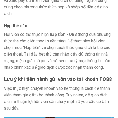
và Zalo pay để thành viên giao dịch dễ dàng. Người dùng
cũng chọn phương thức thích hợp và nhập số tiền để giao
dịch.
Nạp thẻ cào
Hội viên có thể thực hiện
nạp tiền FO88
thông qua phương
thức thẻ cào điện thoại ở nền tảng. Để thực hiện hội viên
chọn mục “Nạp tiền” và chọn cách thức giao dịch là thẻ cào
điện thoại. Tại đây bet thủ cần nhập đầy đủ thông tin nhà
mạng, mệnh giá. mã pin và số seri. Lưu ý mọi thông tin cần
nhập chính xác để giao dịch được xác nhận thành công.
Lưu ý khi tiến hành gửi vốn vào tài khoản FO88
Việc thực hiện chuyển khoản vào hệ thống là cách để thành
viên tham gia đặt kèo thành công. Tuy nhiên, để giao dịch
diễn ra thuận lợi hội viên cần chú ý một số yêu cầu cơ bản
sau đây: