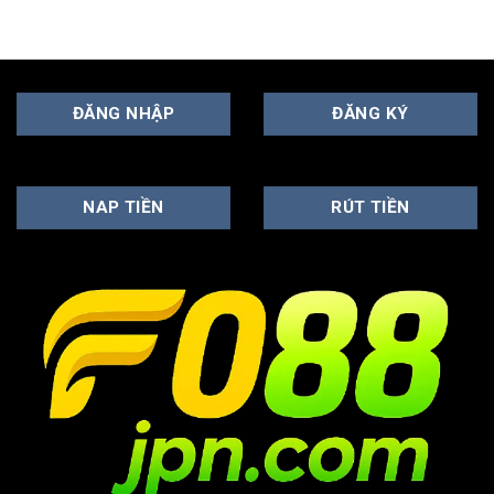
ĐĂNG NHẬP
ĐĂNG KÝ
NAP TIỀN
RÚT TIỀN