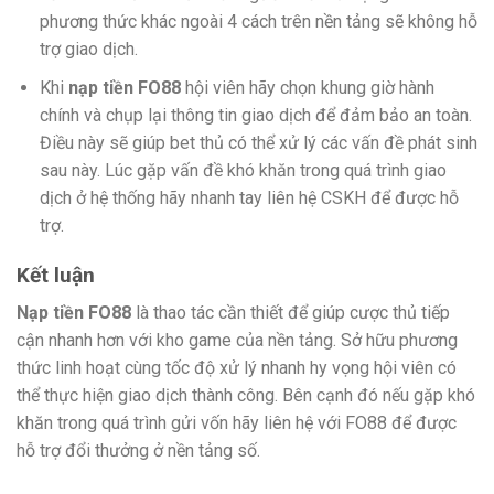
phương thức khác ngoài 4 cách trên nền tảng sẽ không hỗ
trợ giao dịch.
Khi
nạp tiền FO88
hội viên hãy chọn khung giờ hành
chính và chụp lại thông tin giao dịch để đảm bảo an toàn.
Điều này sẽ giúp bet thủ có thể xử lý các vấn đề phát sinh
sau này. Lúc gặp vấn đề khó khăn trong quá trình giao
dịch ở hệ thống hãy nhanh tay liên hệ CSKH để được hỗ
trợ.
Kết luận
Nạp tiền FO88
là thao tác cần thiết để giúp cược thủ tiếp
cận nhanh hơn với kho game của nền tảng. Sở hữu phương
thức linh hoạt cùng tốc độ xử lý nhanh hy vọng hội viên có
thể thực hiện giao dịch thành công. Bên cạnh đó nếu gặp khó
khăn trong quá trình gửi vốn hãy liên hệ với FO88 để được
hỗ trợ đổi thưởng ở nền tảng số.