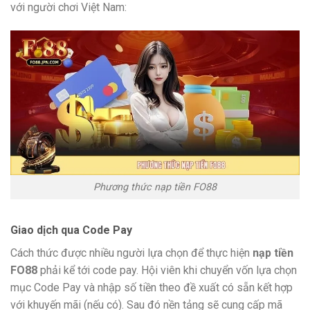
với người chơi Việt Nam:
Phương thức nạp tiền FO88
Giao dịch qua Code Pay
Cách thức được nhiều người lựa chọn để thực hiện
nạp tiền
FO88
phải kể tới code pay. Hội viên khi chuyển vốn lựa chọn
mục Code Pay và nhập số tiền theo đề xuất có sẵn kết hợp
với khuyến mãi (nếu có). Sau đó nền tảng sẽ cung cấp mã