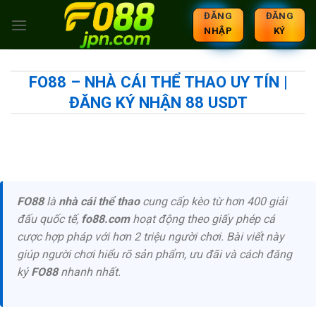
Bỏ
ĐĂNG
ĐĂNG
qua
NHẬP
KÝ
nội
dung
FO88 – NHÀ CÁI THỂ THAO UY TÍN |
ĐĂNG KÝ NHẬN 88 USDT
FO88
là
nhà cái thể thao
cung cấp kèo từ hơn 400 giải
đấu quốc tế,
fo88.com
hoạt động theo giấy phép cá
cược hợp pháp với hơn 2 triệu người chơi. Bài viết này
giúp người chơi hiểu rõ sản phẩm, ưu đãi và cách đăng
ký
FO88
nhanh nhất.