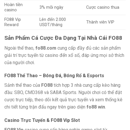
Hoàn tiền
3% mỗi ngày
Cược casino thua
casino
FO88 Vip
Lên đến 2.000
Thành viên VIP
Reward
USDT/tháng
Sản Phẩm Cá Cược Đa Dạng Tại Nhà Cái FO88
Ngoài thể thao,
fo88.com
cung cấp đầy đủ các sản phẩm
giải trí trực tuyến từ casino đến xổ số, đáp ứng mọi sở thích
của người chơi.
FO88 Thể Thao – Bóng Đá, Bóng Rổ & Esports
Sảnh thể thao của
FO88
tích hợp 3 nhà cung cấp kèo hàng
đầu: SBO, CMD368 và SABA Sports. Người chơi có thể đặt
cược trực tiếp, theo dõi kết quả trực tuyến và xem thống kê
chi tiết từng trận đấu ngay trên giao diện
fo88 win
.
Casino Trực Tuyến & FO88 Vip Slot
FO88 Vip
casino cung cấp hàng nghìn game slot từ