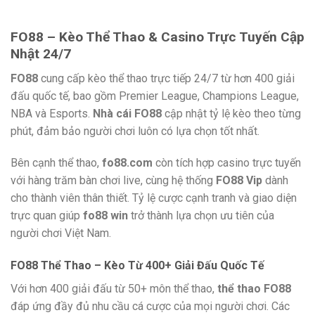
FO88 – Kèo Thể Thao & Casino Trực Tuyến Cập
Nhật 24/7
FO88
cung cấp kèo thể thao trực tiếp 24/7 từ hơn 400 giải
đấu quốc tế, bao gồm Premier League, Champions League,
NBA và Esports.
Nhà cái FO88
cập nhật tỷ lệ kèo theo từng
phút, đảm bảo người chơi luôn có lựa chọn tốt nhất.
Bên cạnh thể thao,
fo88.com
còn tích hợp casino trực tuyến
với hàng trăm bàn chơi live, cùng hệ thống
FO88 Vip
dành
cho thành viên thân thiết. Tỷ lệ cược cạnh tranh và giao diện
trực quan giúp
fo88 win
trở thành lựa chọn ưu tiên của
người chơi Việt Nam.
FO88 Thể Thao – Kèo Từ 400+ Giải Đấu Quốc Tế
Với hơn 400 giải đấu từ 50+ môn thể thao,
thể thao FO88
đáp ứng đầy đủ nhu cầu cá cược của mọi người chơi. Các