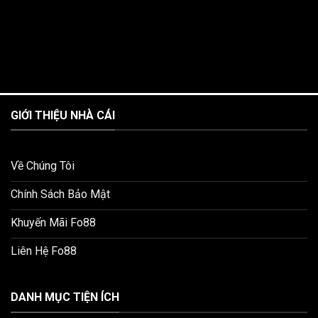
GIỚI THIỆU NHÀ CÁI
Về Chúng Tôi
Chính Sách Bảo Mật
Khuyến Mãi Fo88
Liên Hệ Fo88
DANH MỤC TIỆN ÍCH